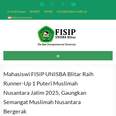
Skip
to
E-Mail Dosen
SMART
SPMB
UNISBA Blitar Official
content
Bahasa Indonesia
▼
Fakultas
Menu
Ilmu
Sosial
Mahasiswi FISIP UNISBA Blitar Raih
dan
Runner-Up 1 Puteri Muslimah
Politik
Nusantara Jatim 2025, Gaungkan
Semangat Muslimah Nusantara
Universitas
Islam
Bergerak
Balitar