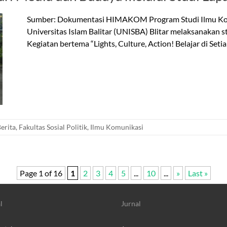
Sumber: Dokumentasi HIMAKOM Program Studi Ilmu Komuni
Universitas Islam Balitar (UNISBA) Blitar melaksanakan 
Kegiatan bertema “Lights, Culture, Action! Belajar di Setia
erita
,
Fakultas Sosial Politik
,
Ilmu Komunikasi
Page 1 of 16
1
2
3
4
5
...
10
...
»
Last »
l
Jurnal