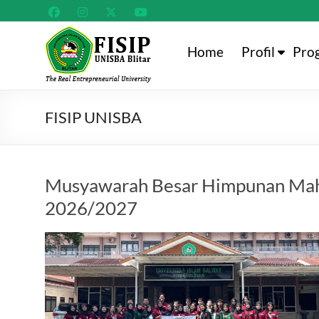
Skip
to
content
Fakultas
Home
Profil
Pro
Ilmu
Sosial
FISIP UNISBA
dan
Politik
Universitas
Musyawarah Besar Himpunan Mahas
Islam
2026/2027
Balitar