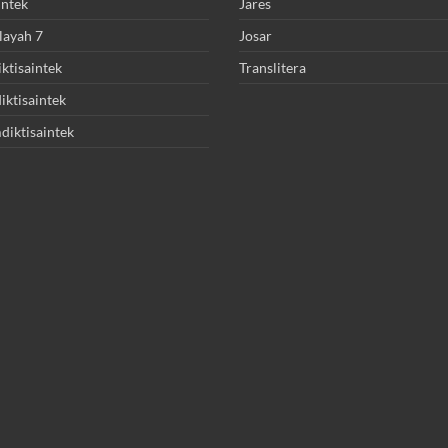
intek
Jares
layah 7
Josar
ktisaintek
Translitera
ktisaintek
diktisaintek