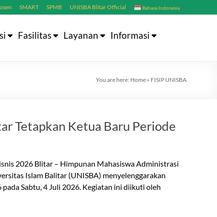
Dosen
SMART
SPMB
UNISBA Blitar Official
Bahasa Indonesia
▼
si
Fasilitas
Layanan
Informasi
You are here:
Home
»
FISIP UNISBA
ar Tetapkan Ketua Baru Periode
nis 2026 Blitar – Himpunan Mahasiswa Administrasi
iversitas Islam Balitar (UNISBA) menyelenggarakan
 Sabtu, 4 Juli 2026. Kegiatan ini diikuti oleh