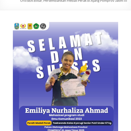
UNISBA Blitar, Persembahkan Medali Perak di Ajang Pomprov Jatim III