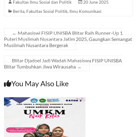
Fakultas Ilmu Sosial dan Politik
20 June 2025
Berita
,
Fakultas Sosial Politik
,
Ilmu Komunikasi
←
Mahasiswi FISIP UNISBA Blitar Raih Runner-Up 1
Puteri Muslimah Nusantara Jatim 2025, Gaungkan Semangat
Muslimah Nusantara Bergerak
Blitar Djadoel Jadi Wadah Mahasiswa FISIP UNISBA
Blitar Tumbuhkan Jiwa Wirausaha
→
You May Also Like