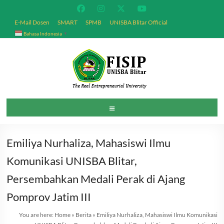
Skip
to
E-Mail Dosen
SMART
SPMB
UNISBA Blitar Official
content
Bahasa Indonesia
▼
Fakultas
Menu
Ilmu
Sosial
Emiliya Nurhaliza, Mahasiswi Ilmu
dan
Komunikasi UNISBA Blitar,
Politik
Persembahkan Medali Perak di Ajang
Pomprov Jatim III
Universitas
Islam
You are here:
Home
»
Berita
»
Emiliya Nurhaliza, Mahasiswi Ilmu Komunikasi
Balitar