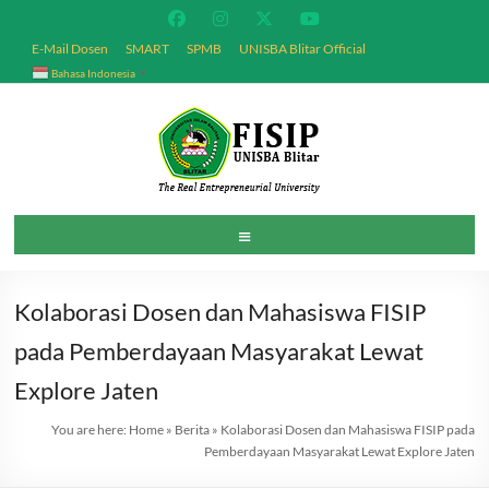
Skip
to
E-Mail Dosen
SMART
SPMB
UNISBA Blitar Official
content
Bahasa Indonesia
▼
Fakultas
Menu
Ilmu
Sosial
Kolaborasi Dosen dan Mahasiswa FISIP
dan
pada Pemberdayaan Masyarakat Lewat
Politik
Explore Jaten
You are here:
Home
»
Berita
»
Kolaborasi Dosen dan Mahasiswa FISIP pada
Universitas
Pemberdayaan Masyarakat Lewat Explore Jaten
Islam
Balitar