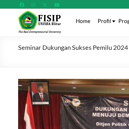
Skip
to
content
Fakultas
Home
Profil
Pro
Ilmu
Sosial
Seminar Dukungan Sukses Pemilu 2024 
dan
Politik
Universitas
Islam
Balitar