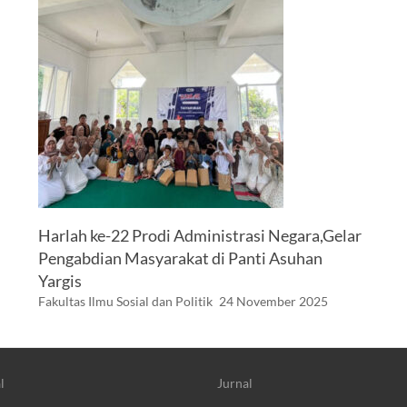
Harlah ke-22 Prodi Administrasi Negara,Gelar
Pengabdian Masyarakat di Panti Asuhan
Yargis
Fakultas Ilmu Sosial dan Politik
24 November 2025
l
Jurnal