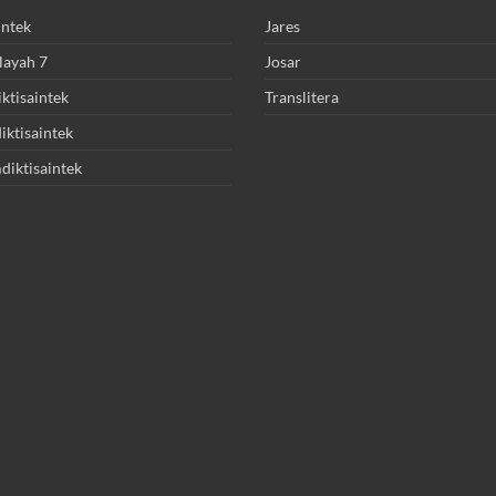
intek
Jares
layah 7
Josar
ktisaintek
Translitera
ktisaintek
diktisaintek