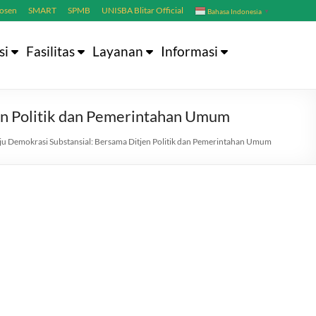
Dosen
SMART
SPMB
UNISBA Blitar Official
Bahasa Indonesia
▼
si
Fasilitas
Layanan
Informasi
n Politik dan Pemerintahan Umum
 Demokrasi Substansial: Bersama Ditjen Politik dan Pemerintahan Umum